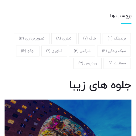
برچسب ها
برندینگ
(12)
بلاگ
(7)
تجاری
(8)
تصویربرداری
(16)
سبک زندگی
(3)
شرکتی
(3)
فناوری
(2)
لوگو
(16)
مسافرت
(6)
وردپرس
(3)
جلوه های زیبا