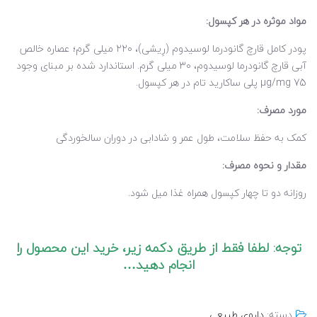
مواد موثره در هر کپسول
:
پودر کامل قارچ گانودرما لوسیدوم (رِیشی)، ۲۲۰ میلی گرم؛ عصاره خالص
آبی قارچ گانودرما لوسیدوم، ۳۰ میلی گرم. استاندارد شده بر مبنای وجود
µg/mg 75 پلی ساکارید تام در هر کپسول.
مورد مصرف
:
کمک به حفظ سلامت، طول عمر و شادابی در دوران سالخوردگی
مقدار و نحوه مصرف
:
روزانه دو تا چهار کپسول همراه غذا میل شود.
توجه: لطفا فقط از طريق دكمه زير، خريد اين محصول را
انجام دهيد…
دسته:
داروى طبيعى