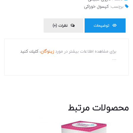
برچسب:
كپسول خوراكى
توضیحات
نظرات (0)
براى مشاهده اطلاعات بيشتر در مورد
زينوگان
،
كليك كنيد
…
محصولات مرتبط