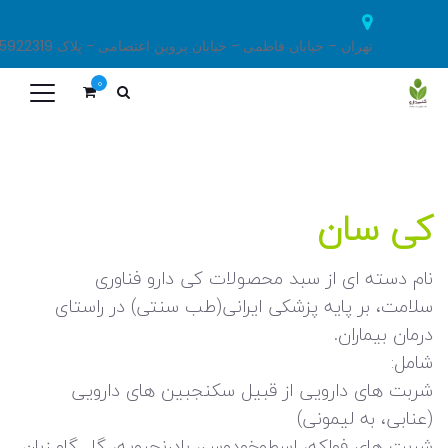
تهران – خیابان فاطمی - خیابان پروین اعتصامی - پلاک 19
9223 919 98+
0
كی سان
نام دسته اى از سبد محصولات كى دارو فناورى
سلامت،‌ بر پایه پزشکی ایرانی(طب سنتی) در راستای
درمان بیماران.
شامل:
شربت هاى دارويى از قبيل سكنجبين هاى دارويى
(عنابى، به ليمونى)
شربت هاى فواكه، اسطوخودوس،‌ بادرنجبويه،‌ گل گاو زبان