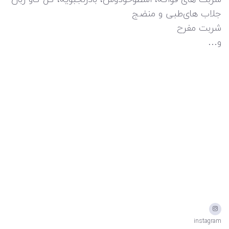
جلاب هاى‌طبى‌ و منضج
شربت مفرح
و…
instagram