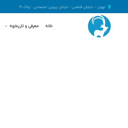
تهران – خیابان فاطمی - خیابان پروین اعتصامی - پلاک 19
خانه
معرفی و تاریخچه
صف