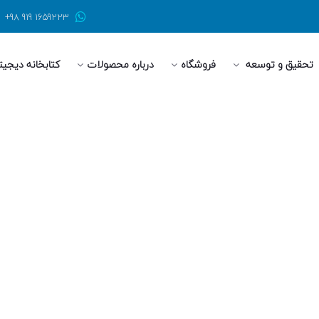
1659223 919 98+
تحقیق و توسعه
فروشگاه
درباره محصولات
كتابخانه ديجيت
خانه
-
صفحه نمونه کارهای 2
حه نمونه کارهای 2